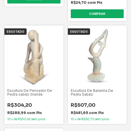
R$24,70
com
Pix
COMPRAR
ESGOTADO
ESGOTADO
Escultura De Pensador De
Escultura De Bailarina De
Pedra sabão Grande
Pedra Sabão
R$304,20
R$507,00
R$288,99
com
Pix
R$481,65
com
Pix
10
x
de
R$30,42
sem juros
10
x
de
R$50,70
sem juros