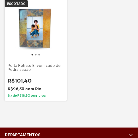
ESGOTADO
Porta Retrato Envernizado de
Pedra sabão
R$101,40
R$96,33
com
Pix
6
x
de
R$16,90
sem juros
DEPARTAMENTOS