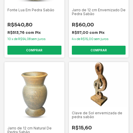
Fonte Lua Em Pedra Sabão
Jarro de 12 cm Envernizado De
Pedra Sabão
R$540,80
R$60,00
R$513,76
com
Pix
R$57,00
com
Pix
10
x
de
R$54,08
sem juros
4
x
de
R$15,00
sem juros
Clave de Sol envernizada de
pedra sabão
R$15,60
Jarro de 12 cm Natural De
Pedra Sabão