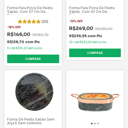
Forma Para Pizza De Pedra
Forma Para Pizza De Pedra
Sabão. Com 37 Cm De
Sabão. Com 42 Cm De
Diâmetro
Diâmetro
(25)
-
13
%
OFF
-
19
%
OFF
R$249,00
R$286,00
R$146,00
R$180,70
R$236,55
com
Pix
R$138,70
com
Pix
10
x
de
R$24,90
sem juros
9
x
de
R$16,22
sem juros
Forma De Pedra Sabão Sem
Alça E Sem contorno