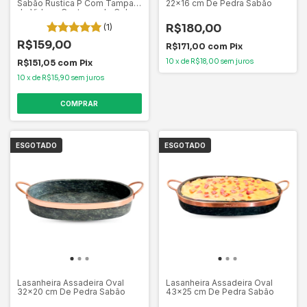
Sabão Rustica P Com Tampa
22x16 cm De Pedra Sabão
de Vidro e Contorno de Cobre
(1)
R$180,00
R$159,00
R$171,00
com
Pix
10
x
de
R$18,00
sem juros
R$151,05
com
Pix
10
x
de
R$15,90
sem juros
ESGOTADO
ESGOTADO
Lasanheira Assadeira Oval
Lasanheira Assadeira Oval
32x20 cm De Pedra Sabão
43x25 cm De Pedra Sabão