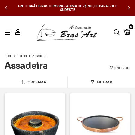
FRETE GRÁTIS NAS COMPRAS ACIMA DE R$ 700,00 PARA SUL E
SUDESTE
0
Início
>
Forma
>
Assadeira
Assadeira
12 produtos
ORDENAR
FILTRAR