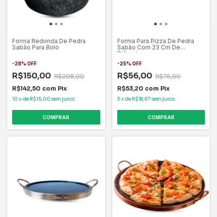
Forma Redonda De Pedra
Forma Para Pizza De Pedra
Sabão Para Bolo
Sabão Com 23 Cm De
Diâmetro.
-
28
%
OFF
-
25
%
OFF
R$150,00
R$56,00
R$208,00
R$75,00
R$142,50
com
Pix
R$53,20
com
Pix
10
x
de
R$15,00
sem juros
3
x
de
R$18,67
sem juros