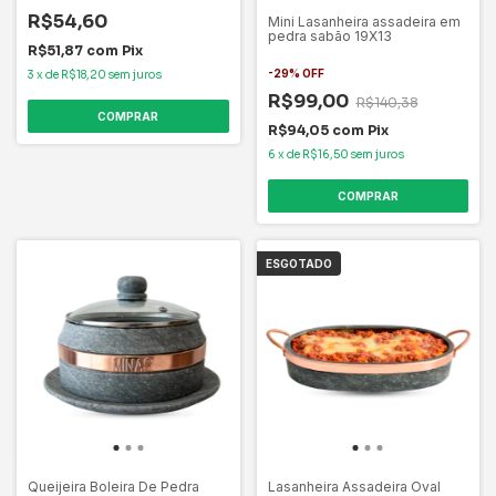
R$54,60
Mini Lasanheira assadeira em
pedra sabão 19X13
R$51,87
com
Pix
-
29
%
OFF
3
x
de
R$18,20
sem juros
R$99,00
R$140,38
COMPRAR
R$94,05
com
Pix
6
x
de
R$16,50
sem juros
ESGOTADO
Queijeira Boleira De Pedra
Lasanheira Assadeira Oval