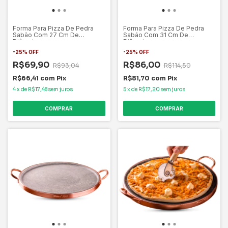
Forma Para Pizza De Pedra
Forma Para Pizza De Pedra
Sabão Com 27 Cm De
Sabão Com 31 Cm De
Diâmetro
Diâmetro
-
25
%
OFF
-
25
%
OFF
R$69,90
R$86,00
R$93,04
R$114,50
R$66,41
com
Pix
R$81,70
com
Pix
4
x
de
R$17,48
sem juros
5
x
de
R$17,20
sem juros