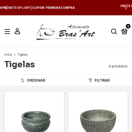
FRETE GRÁTIS NAS COMPRAS ACIMA DE R$ 700,00 PARA SUL E
SUDESTE
0
Início
>
Tigelas
Tigelas
4 produtos
ORDENAR
FILTRAR