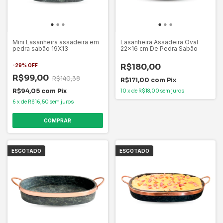
Mini Lasanheira assadeira em
Lasanheira Assadeira Oval
pedra sabão 19X13
22x16 cm De Pedra Sabão
R$180,00
-
29
%
OFF
R$99,00
R$140,38
R$171,00
com
Pix
R$94,05
com
Pix
10
x
de
R$18,00
sem juros
6
x
de
R$16,50
sem juros
ESGOTADO
ESGOTADO