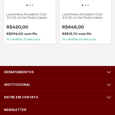
Lasanheira Assadeira Oval
Lasanheira Assadeira Oval
32x20 cm De Pedra Sabão
43x25 cm De Pedra Sabão
R$420,00
R$646,00
R$399,00
com
Pix
R$613,70
com
Pix
10
x
de
R$42,00
sem juros
10
x
de
R$64,60
sem juros
DEPARTAMENTOS
INSTITUCIONAL
ENTRE EM CONTATO
NEWSLETTER