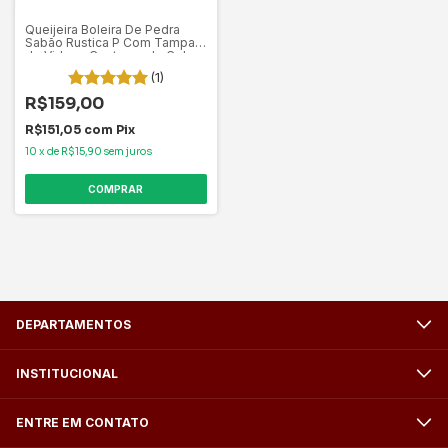
Queijeira Boleira De Pedra
Sabão Rustica P Com Tampa
de Vidro e Contorno de Cobre
(1)
R$159,00
R$151,05
com
Pix
10
x
de
R$15,90
sem juros
DEPARTAMENTOS
INSTITUCIONAL
ENTRE EM CONTATO