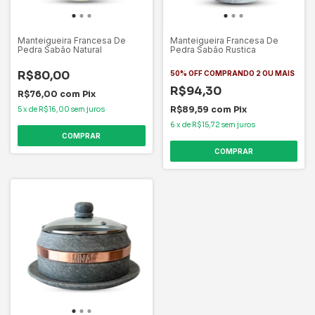
Manteigueira Francesa De
Manteigueira Francesa De
Pedra Sabão Natural
Pedra Sabão Rustica
R$80,00
50% OFF COMPRANDO 2 OU MAIS
R$94,30
R$76,00
com
Pix
R$89,59
com
Pix
5
x
de
R$16,00
sem juros
6
x
de
R$15,72
sem juros