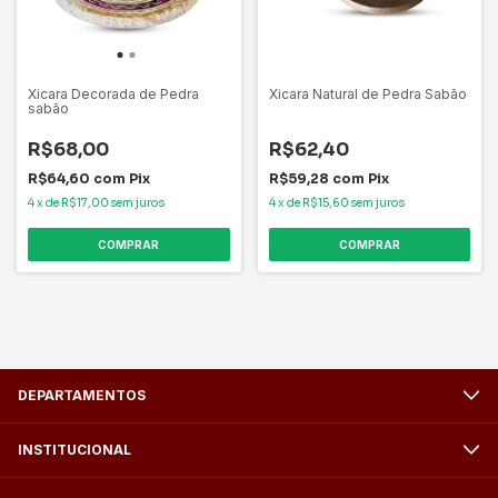
Xicara Decorada de Pedra
Xicara Natural de Pedra Sabão
sabão
R$68,00
R$62,40
R$64,60
com
Pix
R$59,28
com
Pix
4
x
de
R$17,00
sem juros
4
x
de
R$15,60
sem juros
COMPRAR
COMPRAR
DEPARTAMENTOS
INSTITUCIONAL