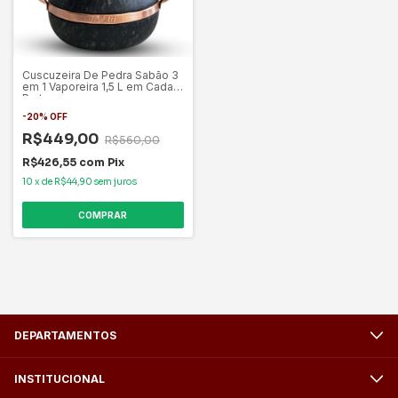
Cuscuzeira De Pedra Sabão 3
em 1 Vaporeira 1,5 L em Cada
Parte
-
20
%
OFF
R$449,00
R$560,00
R$426,55
com
Pix
10
x
de
R$44,90
sem juros
DEPARTAMENTOS
INSTITUCIONAL