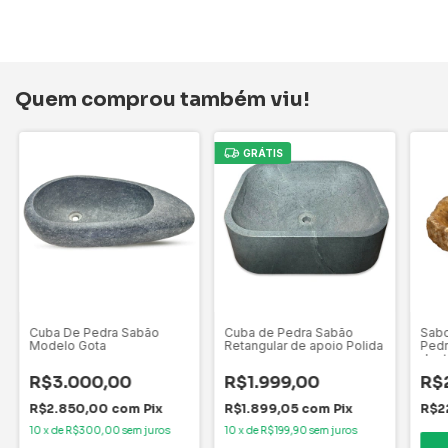
Quem comprou também viu!
GRÁTIS
Cuba De Pedra Sabão
Cuba de Pedra Sabão
Sabo
Modelo Gota
Retangular de apoio Polida
Pedr
dent
Sabo
R$3.000,00
R$1.999,00
R$
R$2.850,00
com
Pix
R$1.899,05
com
Pix
R$2
10
x
de
R$300,00
sem juros
10
x
de
R$199,90
sem juros