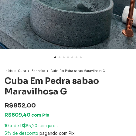
Início
>
Cuba
>
Banheiro
>
Cuba Em Pedra sabao Maravilhosa G
Cuba Em Pedra sabao
Maravilhosa G
R$852,00
R$809,40
com
Pix
10
x
de
R$85,20
sem juros
5% de desconto
pagando com Pix