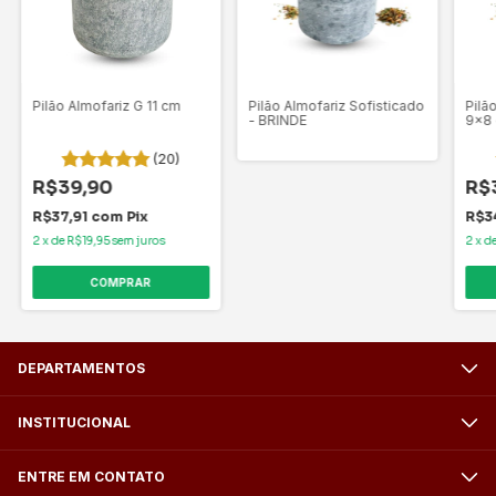
Pilão Almofariz G 11 cm
Pilão Almofariz Sofisticado
Pilã
- BRINDE
9x8
(20)
R$39,90
R$
R$37,91
com
Pix
R$3
2
x
de
R$19,95
sem juros
2
x
d
DEPARTAMENTOS
INSTITUCIONAL
ENTRE EM CONTATO