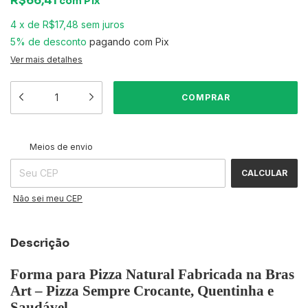
R$66,41
com
Pix
4
x
de
R$17,48
sem juros
5% de desconto
pagando com Pix
Ver mais detalhes
ALTERAR CEP
Entregas para o CEP:
Meios de envio
CALCULAR
Não sei meu CEP
Descrição
Forma para Pizza Natural Fabricada na Bras
Art – Pizza Sempre Crocante, Quentinha e
Saudável.