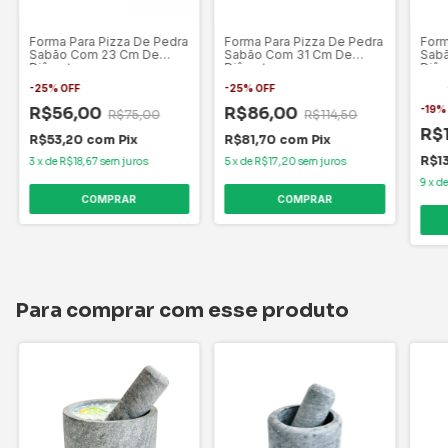
Forma Para Pizza De Pedra
Forma Para Pizza De Pedra
Form
Sabão Com 23 Cm De
Sabão Com 31 Cm De
Sab
Diâmetro.
Diâmetro
Diâm
-
25
%
OFF
-
25
%
OFF
R$56,00
R$86,00
-
19
R$75,00
R$114,50
R$
R$53,20
com
Pix
R$81,70
com
Pix
R$1
3
x
de
R$18,67
sem juros
5
x
de
R$17,20
sem juros
9
x
d
Para comprar com esse produto