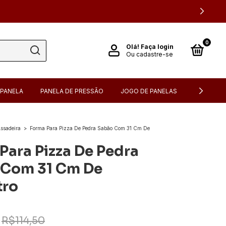
0
Olá!
Faça login
Ou cadastre-se
PANELA
PANELA DE PRESSÃO
JOGO DE PANELAS
FONDUE
ssadeira
>
Forma Para Pizza De Pedra Sabão Com 31 Cm De
Para Pizza De Pedra
 Com 31 Cm De
tro
R$114,50