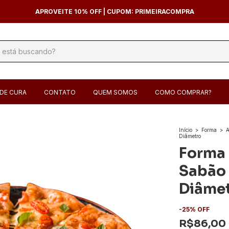
APROVEITE 10% OFF | CUPOM: PRIMEIRACOMPRA
DE CURA
CONTATO
QUEM SOMOS
COMO COMPRAR?
Início
>
Forma
>
A
Diâmetro
Forma 
Sabão
Diâme
-
25
%
OFF
R$86,00