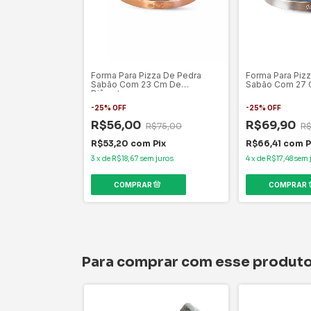
Forma Para Pizza De Pedra
Forma Para Piz
Sabão Com 23 Cm De
Sabão Com 27 
Diâmetro.
-
25
%
OFF
-
25
%
OFF
R$56,00
R$69,90
R$75,00
R$
R$53,20
com
Pix
R$66,41
com
P
3
x
de
R$18,67
sem juros
4
x
de
R$17,48
sem 
Para comprar com esse produt