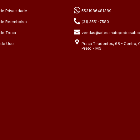
 de Privacidade
5531986481389
a de Reembolso
(31) 3551-7580
 de Troca
vendas@artesanatopedrasabao
 de Uso
Praça Tiradentes, 68 - Centro, 
Preto - MG