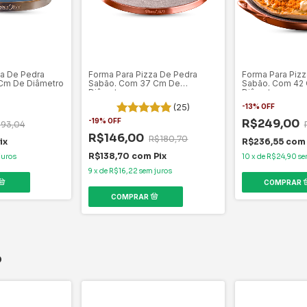
za De Pedra
Forma Para Pizza De Pedra
Forma Para Pizz
Cm De Diâmetro
Sabão. Com 37 Cm De
Sabão. Com 42
Diâmetro
Diâmetro
(25)
-
13
%
OFF
-
19
%
OFF
R$249,00
93,04
R$146,00
R$180,70
ix
R$236,55
com
R$138,70
com
Pix
juros
10
x
de
R$24,90
se
9
x
de
R$16,22
sem juros
o