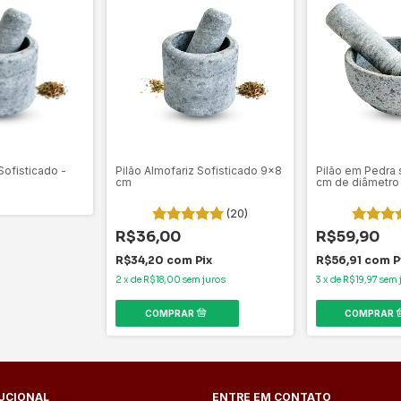
Sofisticado -
Pilão Almofariz Sofisticado 9x8
Pilão em Pedra
cm
cm de diâmetro
(20)
R$36,00
R$59,90
R$34,20
com
Pix
R$56,91
com
P
2
x
de
R$18,00
sem juros
3
x
de
R$19,97
sem 
TUCIONAL
ENTRE EM CONTATO