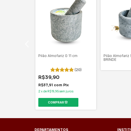
Panela de ferro
Pilão Almofariz G 11 cm
Pilão Almofariz 
BRINDE
Pix
 juros
(20)
R$39,90
R$37,91
com
Pix
2
x
de
R$19,95
sem juros
DEPARTAMENTOS
INSTI