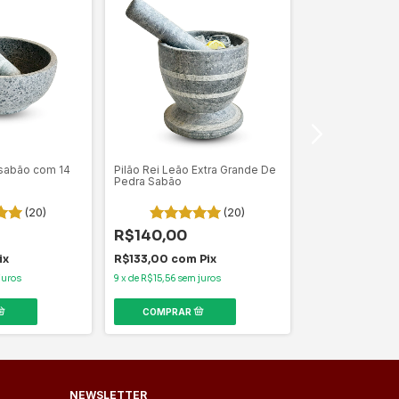
Descanso Para P
 sabão com 14
Pilão Rei Leão Extra Grande De
R$72,21
Pedra Sabão
R$68,60
com
(20)
(20)
4
x
de
R$18,05
sem 
R$140,00
ix
R$133,00
com
Pix
juros
9
x
de
R$15,56
sem juros
NEWSLETTER