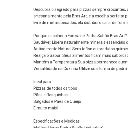
Descubra o segredo para pizzas sempre crocantes, q
artesanalmente pela Bras Art, é a escolha perfeita 
livre de metais pesados, ela distribui o calor de fo
Por que escolher a Forma de Pedra Sabão Bras Art?
Saudável: Libera naturalmente minerais essenciais 
Antiaderente Natural:Sem teflon ou produtos químico
Realça o Sabor: Seus alimentos ficam mais saboroso
Mantém a Temperatura:Sua pizza permanece quenti
Versatilidade na Cozinha:Utilize sua forma de pedr
Ideal para:
Pizzas de todos os tipos
Pães e Rosquinhas
Salgados e Pães de Queijo
E muito mais!
Especificações e Medidas:
Matéria Prima:Pedra Sabão (Esteatita)