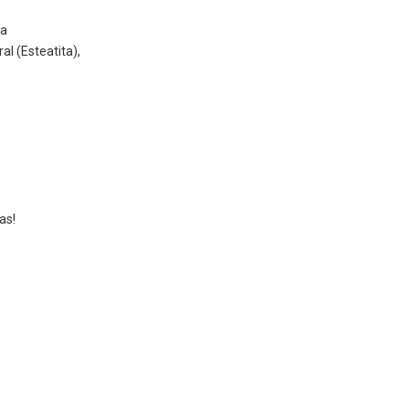
da
l (Esteatita),
as!