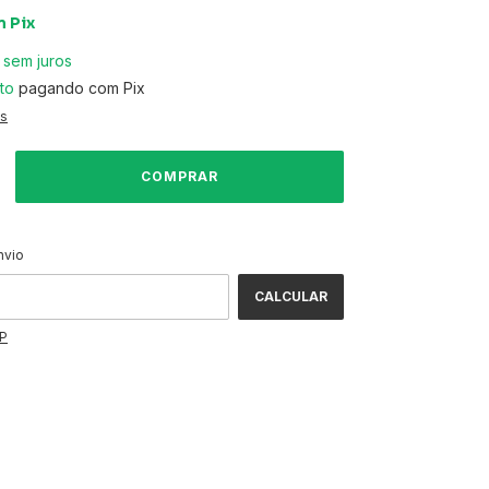
m
Pix
sem juros
to
pagando com Pix
es
ALTERAR CEP
CEP:
nvio
CALCULAR
EP