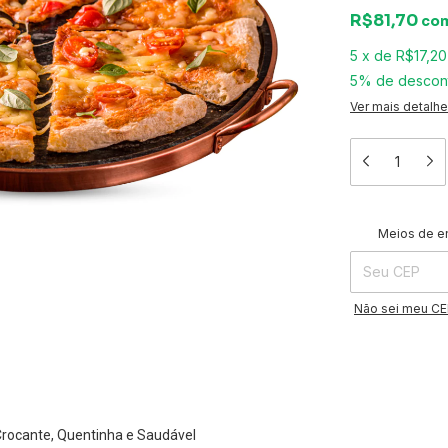
R$81,70
co
5
x
de
R$17,20
5% de descon
Ver mais detalh
Entregas para o 
Meios de e
Não sei meu C
Crocante, Quentinha e Saudável