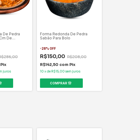
a De Pedra
Forma Redonda De Pedra
 Cm De
Sabão Para Bolo
-
28
%
OFF
R$150,00
R$286,00
R$208,00
Pix
R$142,50
com
Pix
m juros
10
x
de
R$15,00
sem juros