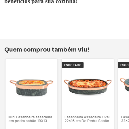
benefícios para sua cozinha!
Quem comprou também viu!
ESGOTADO
ESG
Mini Lasanheira assadeira
Lasanheira Assadeira Oval
Lasa
em pedra sabão 19X13
22x16 cm De Pedra Sabão
32x2