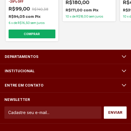
R$180,00
R$
-
29
%
OFF
R$99,00
R$140,38
R$171,00
com
Pix
R$3
R$94,05
com
Pix
10
x
de
R$18,00
sem juros
10
x
6
x
de
R$16,50
sem juros
DEPARTAMENTOS
INSTITUCIONAL
ENTRE EM CONTATO
NEWSLETTER