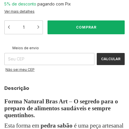
5% de desconto
pagando com Pix
Ver mais detalhes
ALTERAR CEP
Entregas para o CEP:
Meios de envio
CALCULAR
Não sei meu CEP
Descrição
Forma Natural Bras Art
–
O segredo para o
preparo de alimentos saudáveis e sempre
quentinhos.
Esta forma em
pedra sabão
é uma peça artesanal