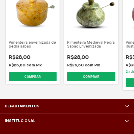
Pimenteira envernizada de
Pimenteira Medieval Pedra
Pime
pedra sabão
Sabão Envernizada
Rust
Bor
R$28,00
R$28,00
R$
R$26,60
com
Pix
R$26,60
com
Pix
R$3
2
x
d
DEPARTAMENTOS
INSTITUCIONAL