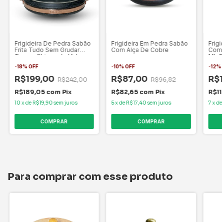
Frigideira De Pedra Sabão
Frigideira Em Pedra Sabão
Frig
Frita Tudo Sem Grudar
Com Alça De Cobre
Com 
Tampa Chique de Vidro
ML 
-
18
%
OFF
-
10
%
OFF
-
12
R$199,00
R$87,00
R$
R$242,00
R$96,82
R$189,05
com
Pix
R$82,65
com
Pix
R$1
10
x
de
R$19,90
sem juros
5
x
de
R$17,40
sem juros
7
x
d
Para comprar com esse produto