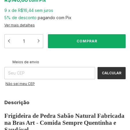
R$140,60
com
Pix
9
x
de
R$16,44
sem juros
5% de desconto
pagando com Pix
Ver mais detalhes
ALTERAR CEP
Entregas para o CEP:
Meios de envio
CALCULAR
Não sei meu CEP
Descrição
Frigideira de Pedra Sabão Natural Fabricada
na Bras Art
-
Comida Sempre Quentinha e
Saudável