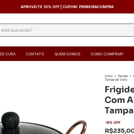
APROVEITE 10% OFF | CUPOM: PRIMEIRACOMPRA
DE CURA
CONTATO
QUEM SOMOS
COMO COMPRAR?
Início
>
Panela
>
Tampa de Vidro
Frigid
Com Al
Tampa 
-
6
%
OFF
R$235,0