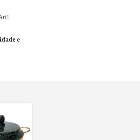
Art!
idade e