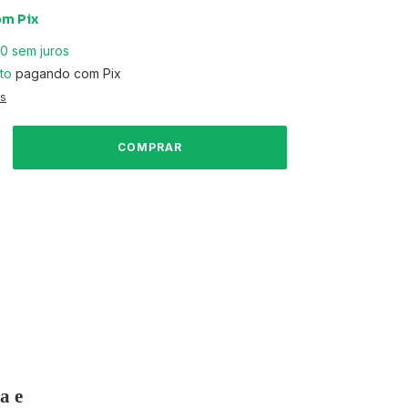
om
Pix
50
sem juros
to
pagando com Pix
es
nvio
ALTERAR CEP
CEP:
CALCULAR
a e