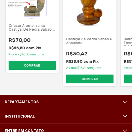
Difusor Aromatizante
Castiçal De Pedra Sabão
Lua Grande
Castiçal De Pedra Sabão P
Jarr
R$70,00
Abaulado
Enve
Sab
R$66,50
com
Pix
R$30,42
R$
4
x
de
R$17,50
sem juros
R$28,90
com
Pix
R$5
2
x
de
R$15,21
sem juros
4
x
d
DEPARTAMENTOS
INSTITUCIONAL
ENTRE EM CONTATO