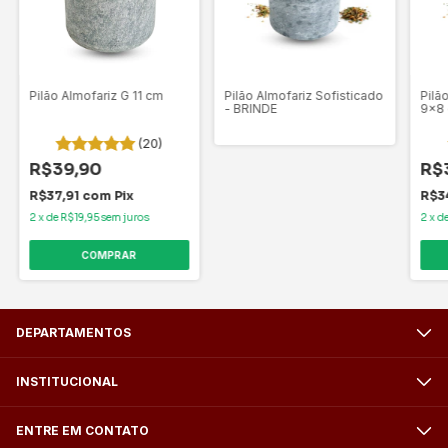
Pilão Almofariz G 11 cm
Pilão Almofariz Sofisticado
Pilã
- BRINDE
9x8
(20)
R$39,90
R$
R$37,91
com
Pix
R$3
2
x
de
R$19,95
sem juros
2
x
d
DEPARTAMENTOS
INSTITUCIONAL
ENTRE EM CONTATO