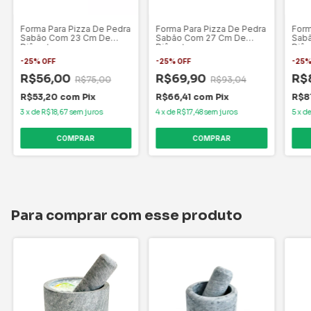
Forma Para Pizza De Pedra
Forma Para Pizza De Pedra
Form
Sabão Com 23 Cm De
Sabão Com 27 Cm De
Sab
Diâmetro.
Diâmetro
Diâm
-
25
%
OFF
-
25
%
OFF
-
25
R$56,00
R$69,90
R$
R$75,00
R$93,04
R$53,20
com
Pix
R$66,41
com
Pix
R$8
3
x
de
R$18,67
sem juros
4
x
de
R$17,48
sem juros
5
x
d
Para comprar com esse produto