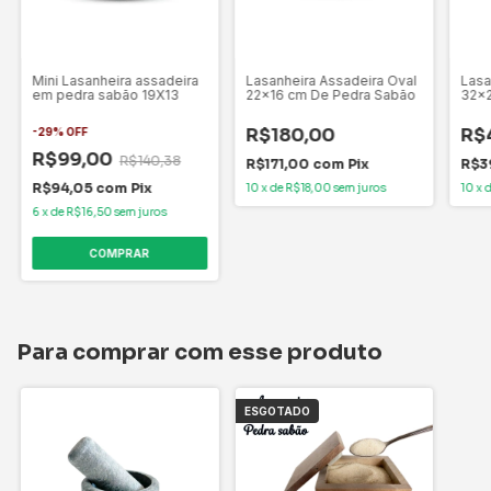
Mini Lasanheira assadeira
Lasanheira Assadeira Oval
Lasa
em pedra sabão 19X13
22x16 cm De Pedra Sabão
32x2
R$180,00
R$
-
29
%
OFF
R$99,00
R$140,38
R$171,00
com
Pix
R$3
R$94,05
com
Pix
10
x
de
R$18,00
sem juros
10
x
6
x
de
R$16,50
sem juros
Para comprar com esse produto
ESGOTADO