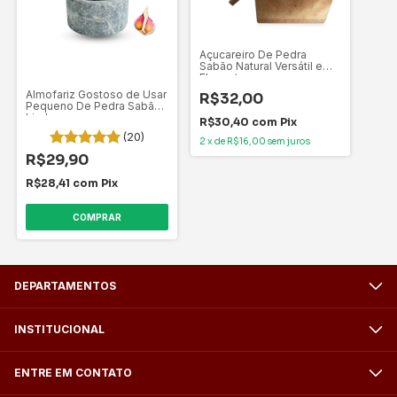
Açucareiro De Pedra
Sabão Natural Versátil e
Elegante
Almofariz Gostoso de Usar
R$32,00
Pequeno De Pedra Sabão
Lindo
R$30,40
com
Pix
(20)
2
x
de
R$16,00
sem juros
R$29,90
R$28,41
com
Pix
DEPARTAMENTOS
INSTITUCIONAL
ENTRE EM CONTATO