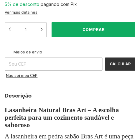
5% de desconto
pagando com Pix
Ver mais detalhes
ALTERAR CEP
Entregas para o CEP:
Meios de envio
CALCULAR
Não sei meu CEP
Descrição
Lasanheira Natural Bras Art – A escolha
perfeita para um cozimento saudável e
saboroso
A lasanheira em pedra sabão Bras Art é uma peça