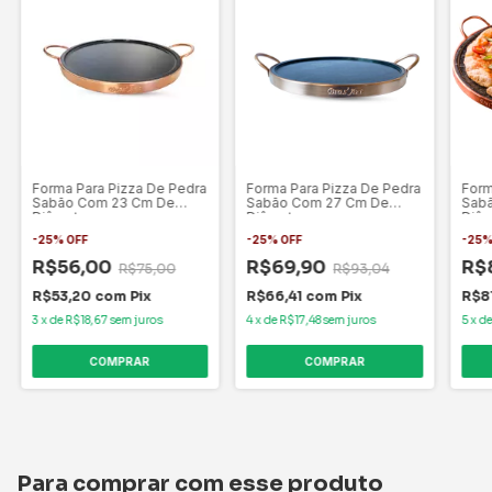
Forma Para Pizza De Pedra
Forma Para Pizza De Pedra
Form
Sabão Com 23 Cm De
Sabão Com 27 Cm De
Sab
Diâmetro.
Diâmetro
Diâm
-
25
%
OFF
-
25
%
OFF
-
25
R$56,00
R$69,90
R$
R$75,00
R$93,04
R$53,20
com
Pix
R$66,41
com
Pix
R$8
3
x
de
R$18,67
sem juros
4
x
de
R$17,48
sem juros
5
x
d
Para comprar com esse produto