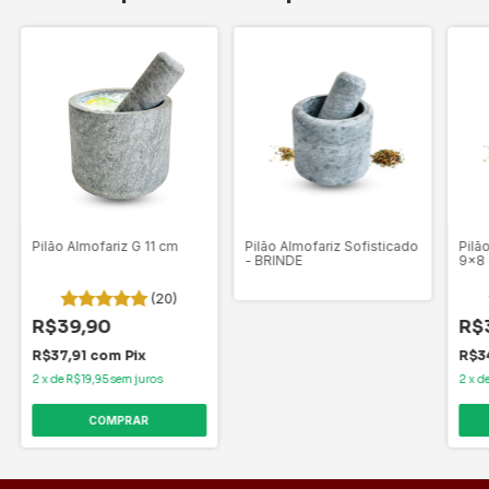
Pilão Almofariz G 11 cm
Pilão Almofariz Sofisticado
Pilã
- BRINDE
9x8
(20)
R$39,90
R$
R$37,91
com
Pix
R$3
2
x
de
R$19,95
sem juros
2
x
d