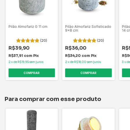
Pilão Almofariz G 11 cm
Pilão Almofariz Sofisticado
Pilã
9x8 cm
14 c
(20)
(20)
R$39,90
R$36,00
R$
R$37,91
com
Pix
R$34,20
com
Pix
R$5
2
x
de
R$19,95
sem juros
2
x
de
R$18,00
sem juros
3
x
d
Para comprar com esse produto