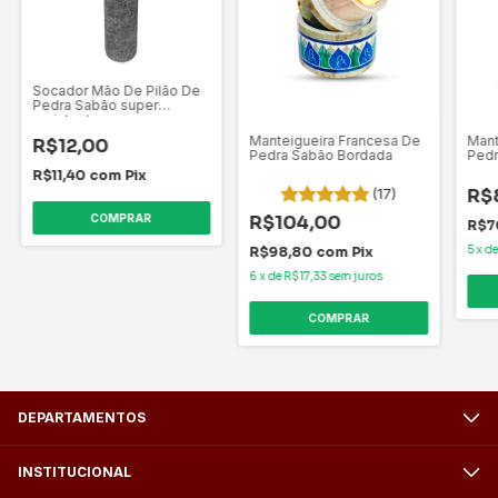
Socador Mão De Pilão De
Pedra Sabão super
resistente
Manteigueira Francesa De
Mant
R$12,00
Pedra Sabão Bordada
Pedr
R$11,40
com
Pix
(17)
R$
R$104,00
R$7
5
x
d
R$98,80
com
Pix
6
x
de
R$17,33
sem juros
DEPARTAMENTOS
INSTITUCIONAL