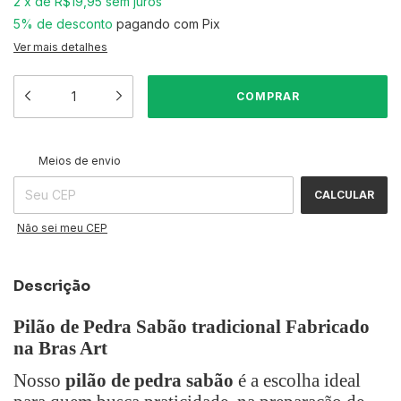
2
x
de
R$19,95
sem juros
5% de desconto
pagando com Pix
Ver mais detalhes
ALTERAR CEP
Entregas para o CEP:
Meios de envio
CALCULAR
Não sei meu CEP
Descrição
Pilão de Pedra Sabão tradicional Fabricado
na Bras Art
Nosso
pilão de pedra sabão
é a escolha ideal