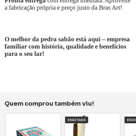
Pronta entrega
com entrega imediata. Aproveite
a fabricação própria e preço justo da Bras Art!
O melhor da pedra sabão está aqui
–
empresa
familiar com história, qualidade e benefícios
para o seu lar!
Quem comprou também viu!
ESGOTADO
ESG