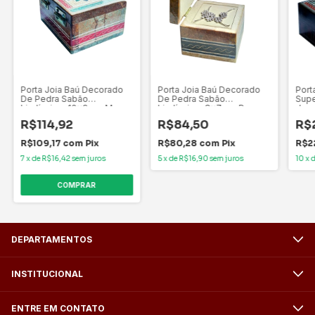
Porta Joia Baú Decorado
Porta Joia Baú Decorado
Port
De Pedra Sabão
De Pedra Sabão
Supe
Lindíssimo 10x9 cm M
Lindíssimo 8x7 cm P
de p
R$114,92
R$84,50
R$
R$109,17
com
Pix
R$80,28
com
Pix
R$2
7
x
de
R$16,42
sem juros
5
x
de
R$16,90
sem juros
10
x
DEPARTAMENTOS
INSTITUCIONAL
ENTRE EM CONTATO