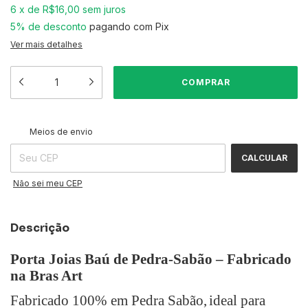
6
x
de
R$16,00
sem juros
5% de desconto
pagando com Pix
Ver mais detalhes
ALTERAR CEP
Entregas para o CEP:
Meios de envio
CALCULAR
Não sei meu CEP
Descrição
Porta Joias Baú de Pedra-Sabão – Fabricado
na Bras Art
Fabricado 100% em Pedra Sabão,
ideal para