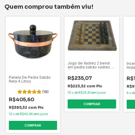
Quem comprou também viu!
Jogo de Xadrez 2 beiral
Ince
em pedra sabão xadrez e
lind
dama
mão 
Panela De Pedra Sabão
R$235,07
R$
Reta 4 Litros
R$223,32
com
Pix
R$9
(18)
10
x
de
R$23,51
sem juros
6
x
d
R$405,60
R$385,32
com
Pix
10
x
de
R$40,56
sem juros