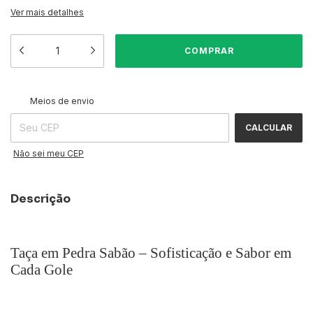
Ver mais detalhes
ALTERAR CEP
Entregas para o CEP:
Meios de envio
CALCULAR
Não sei meu CEP
Descrição
Taça em Pedra Sabão – Sofisticação e Sabor em
Cada Gole