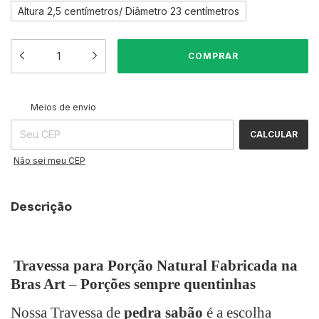
Altura 2,5 centímetros/ Diâmetro 23 centímetros
ALTERAR CEP
Entregas para o CEP:
Meios de envio
CALCULAR
Não sei meu CEP
Descrição
Travessa para Porção Natural Fabricada na
Bras Art
–
Porções sempre quentinhas
Nossa Travessa de
pedra sabão
é a escolha