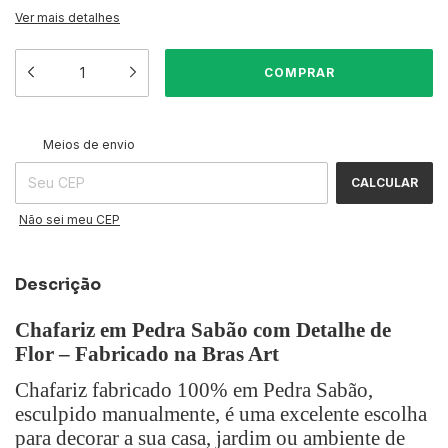
Ver mais detalhes
ALTERAR CEP
Entregas para o CEP:
Meios de envio
CALCULAR
Não sei meu CEP
Descrição
Chafariz em Pedra Sabão com Detalhe de
Flor – Fabricado na Bras Art
Chafariz fabricado 100% em Pedra Sabão,
esculpido manualmente, é uma excelente escolha
para decorar a sua casa, jardim ou ambiente de