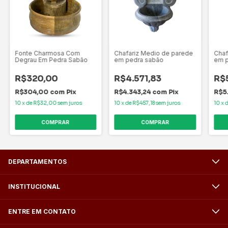
Fonte Charmosa Com
Chafariz Medio de parede
Chaf
Degrau Em Pedra Sabão
em pedra sabão
em p
R$320,00
R$4.571,83
R$
R$304,00
com
Pix
R$4.343,24
com
Pix
R$5
10
x
de
R$32,00
sem juros
10
x
de
R$457,18
sem juros
10
x
COMPRAR
DEPARTAMENTOS
INSTITUCIONAL
ENTRE EM CONTATO