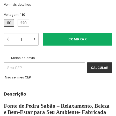
Ver mais detalhes
Voltagem:
110
110
220
ALTERAR CEP
Entregas para o CEP:
Meios de envio
CALCULAR
Não sei meu CEP
Descrição
Fonte de Pedra Sabão – Relaxamento, Beleza
e Bem-Estar para Seu Ambiente- Fabricada