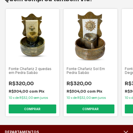
Fonte Chafariz 2 quedas
Fonte Chafariz Sol Em
Fon
em Pedra Sabão
Pedra Sabão
Degr
R$320,00
R$320,00
R$
R$304,00
com
Pix
R$304,00
com
Pix
R$3
10
x
de
R$32,00
sem juros
10
x
de
R$32,00
sem juros
10
x
COMPRAR
COMPRAR
DEPARTAMENTOS