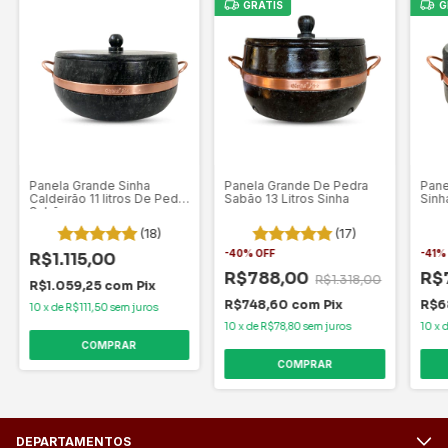
GRÁTIS
G
Panela Grande Sinha
Panela Grande De Pedra
Pane
Caldeirão 11 litros De Pedra
Sabão 13 Litros Sinha
Sinh
Sabão
(18)
(17)
-
40
%
OFF
-
41
R$1.115,00
R$788,00
R$
R$1.318,00
R$1.059,25
com
Pix
R$748,60
com
Pix
R$6
10
x
de
R$111,50
sem juros
10
x
de
R$78,80
sem juros
10
x
COMPRAR
COMPRAR
DEPARTAMENTOS