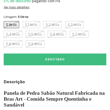
5% de desconto
pagando com Pix
Ver mais detalhes
Litragem:
5 litros
5 litros
5,1 litros
5,2 litros
5,3 litros
5,4 litros
5,5 litros
5,6 litros
5,7 litros
5,8 litros
5,9 litros
Descrição
Panela de Pedra Sabão Natural Fabricada na
Bras Art
-
Comida Sempre Quentinha e
Saudável