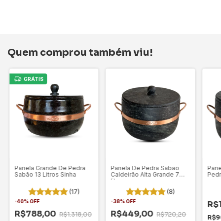
Quem comprou também viu!
GRÁTIS
Panela Grande De Pedra
Panela De Pedra Sabão
Pane
Sabão 13 Litros Sinha
Caldeirão Alta Grande 7
Pedr
litros
(17)
(8)
-
40
%
OFF
-
38
%
OFF
R$1
R$788,00
R$449,00
R$1.318,00
R$720,20
R$9