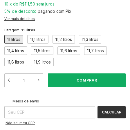
10
x
de
R$111,50
sem juros
5% de desconto
pagando com Pix
Ver mais detalhes
Litragem:
11 litros
11 litros
11,1 litros
11,2 litros
11,3 litros
11,4 litros
11,5 litros
11,6 litros
11,7 litros
11,8 litros
11,9 litros
ALTERAR CEP
Entregas para o CEP:
Meios de envio
CALCULAR
Não sei meu CEP