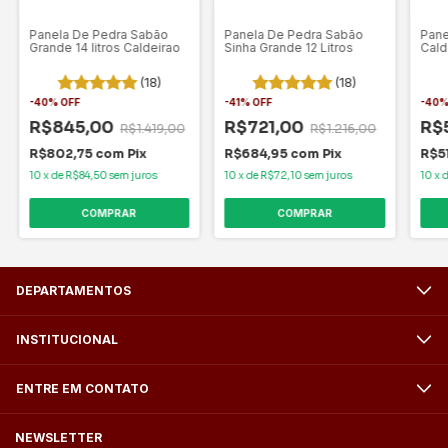
Panela De Pedra Sabão
Panela De Pedra Sabão
Pane
Grande 14 litros Caldeirao
Sinha Grande 12 Litros
Calde
(18)
(18)
-
40
%
OFF
-
41
%
OFF
-
40
R$845,00
R$721,00
R$
R$1.419,00
R$1.216,00
R$802,75
com
Pix
R$684,95
com
Pix
R$5
10
x
de
R$84,50
sem juros
10
x
de
R$72,10
sem juros
10
x
COMPRAR
COMPRAR
DEPARTAMENTOS
INSTITUCIONAL
ENTRE EM CONTATO
NEWSLETTER