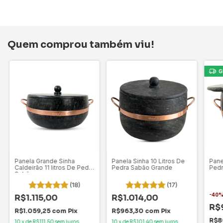
Quem comprou também viu!
G
Panela Grande Sinha
Panela Sinha 10 Litros De
Pane
Caldeirão 11 litros De Pedra
Pedra Sabão Grande
Pedr
Sabão
(18)
(17)
-
40
R$1.115,00
R$1.014,00
R$
R$1.059,25
com
Pix
R$963,30
com
Pix
R$8
10
x
de
R$111,50
sem juros
10
x
de
R$101,40
sem juros