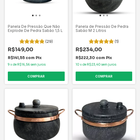
Panela De Pressão Que Não
Panela de Pressão De Pedra
Explode De Pedra Sabão 1,5 L
Sabão M 2 Litros
(29)
(1)
R$149,00
R$234,00
R$141,55
com
Pix
R$222,30
com
Pix
9
x
de
R$16,56
sem juros
10
x
de
R$23,40
sem juros