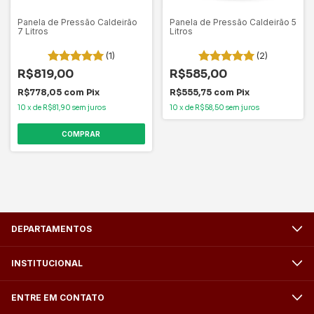
Panela de Pressão Caldeirão
Panela de Pressão Caldeirão 5
7 Litros
Litros
(1)
(2)
R$819,00
R$585,00
R$778,05
com
Pix
R$555,75
com
Pix
10
x
de
R$81,90
sem juros
10
x
de
R$58,50
sem juros
COMPRAR
DEPARTAMENTOS
INSTITUCIONAL
ENTRE EM CONTATO