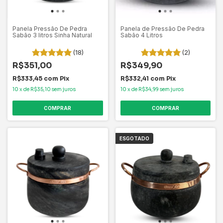
Panela Pressão De Pedra
Panela de Pressão De Pedra
Sabão 3 litros Sinha Natural
Sabão 4 Litros
(18)
(2)
R$351,00
R$349,90
R$333,45
com
Pix
R$332,41
com
Pix
10
x
de
R$35,10
sem juros
10
x
de
R$34,99
sem juros
COMPRAR
ESGOTADO