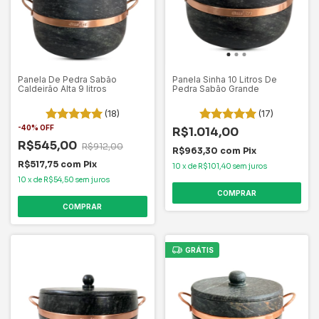
Panela De Pedra Sabão
Panela Sinha 10 Litros De
Caldeirão Alta 9 litros
Pedra Sabão Grande
(18)
(17)
-
40
%
OFF
R$1.014,00
R$545,00
R$912,00
R$963,30
com
Pix
R$517,75
com
Pix
10
x
de
R$101,40
sem juros
10
x
de
R$54,50
sem juros
COMPRAR
COMPRAR
GRÁTIS