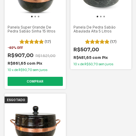
Panela Super Grande De
Panela De Pedra Sabão
Pedra Sabão Sinha 15 litros
Abaulada Alta 5 Litros
(17)
(17)
-
40
%
OFF
R$507,00
R$907,00
R$1.521,00
R$481,65
com
Pix
R$861,65
com
Pix
10
x
de
R$50,70
sem juros
10
x
de
R$90,70
sem juros
ESGOTADO