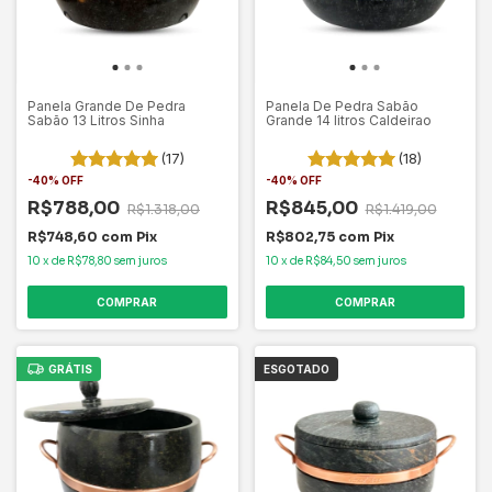
Panela Grande De Pedra
Panela De Pedra Sabão
Sabão 13 Litros Sinha
Grande 14 litros Caldeirao
(17)
(18)
-
40
%
OFF
-
40
%
OFF
R$788,00
R$845,00
R$1.318,00
R$1.419,00
R$748,60
com
Pix
R$802,75
com
Pix
10
x
de
R$78,80
sem juros
10
x
de
R$84,50
sem juros
COMPRAR
COMPRAR
GRÁTIS
ESGOTADO