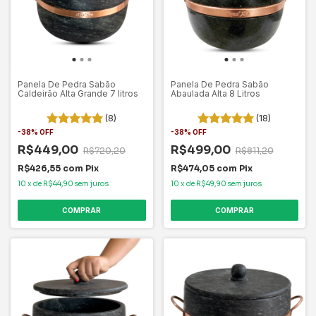
Panela De Pedra Sabão
Panela De Pedra Sabão
Caldeirão Alta Grande 7 litros
Abaulada Alta 8 Litros
(8)
(18)
-
38
%
OFF
-
38
%
OFF
R$449,00
R$499,00
R$720,20
R$811,20
R$426,55
com
Pix
R$474,05
com
Pix
10
x
de
R$44,90
sem juros
10
x
de
R$49,90
sem juros
COMPRAR
COMPRAR