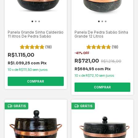
Panela Grande Sinha Caldeirão
Panela De Pedra Sabão Sinha
11 litros De Pedra Sabão
Grande 12 Litros
(18)
(18)
-
41
%
OFF
R$1.115,00
R$721,00
R$1.216,00
R$1.059,25
com
Pix
R$684,95
com
Pix
10
x
de
R$111,50
sem juros
10
x
de
R$72,10
sem juros
COMPRAR
COMPRAR
GRÁTIS
GRÁTIS