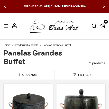
FRETE GRÁTIS NAS COMPRAS ACIMA DE R$ 700,00 PARA SUL E
SUDESTE
0
Início
>
breadcrumbs.panela
>
Panelas Grandes Buffet
Panelas Grandes
Buffet
11 produtos
ORDENAR
FILTRAR