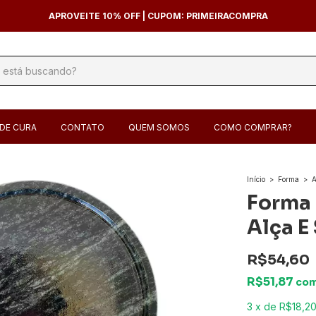
APROVEITE 10% OFF | CUPOM: PRIMEIRACOMPRA
DE CURA
CONTATO
QUEM SOMOS
COMO COMPRAR?
Início
>
Forma
>
A
Forma 
Alça E
R$54,60
R$51,87
co
3
x
de
R$18,2