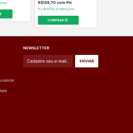
R$138,70
com
Pix
juros
6
x
de
R$16,50
sem 
9
x
de
R$16,22
sem juros
NEWSLETTER
.com.br
Ouro