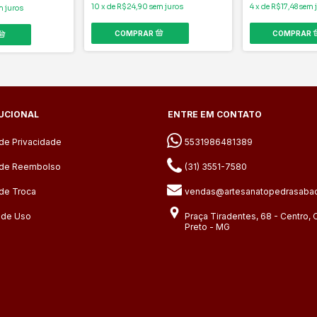
10
x
de
R$24,90
sem juros
4
x
de
R$17,48
sem 
m juros
TUCIONAL
ENTRE EM CONTATO
 de Privacidade
5531986481389
a de Reembolso
(31) 3551-7580
 de Troca
vendas@artesanatopedrasabao
 de Uso
Praça Tiradentes, 68 - Centro, 
Preto - MG