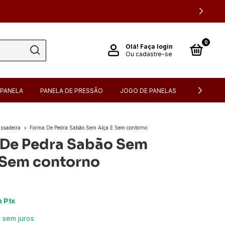
0
Olá!
Faça login
Ou cadastre-se
PANELA
PANELA DE PRESSÃO
JOGO DE PANELAS
FONDUE
ssadeira
>
Forma De Pedra Sabão Sem Alça E Sem contorno
De Pedra Sabão Sem
 Sem contorno
m
Pix
0
sem juros