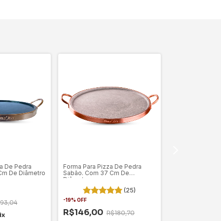
a De Pedra
Forma Para Pizza De Pedra
Mini Lasanheira
Cm De Diâmetro
Sabão. Com 37 Cm De
pedra sabão 19
Diâmetro
(25)
-
29
%
OFF
-
19
%
OFF
93,04
R$99,00
R$
R$146,00
R$180,70
ix
R$94,05
com
P