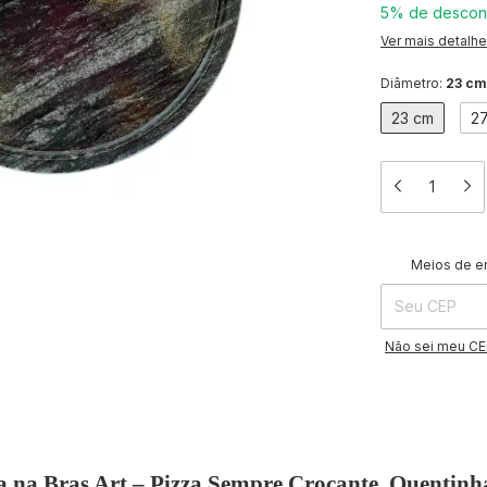
5% de descon
Ver mais detalh
Diâmetro:
23 cm
23 cm
2
Entregas para o 
Meios de e
Não sei meu C
 na Bras Art – Pizza Sempre Crocante, Quentinh