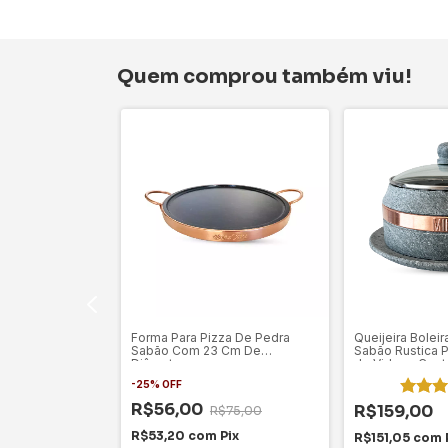
Quem comprou também viu!
za De Pedra
Forma Para Pizza De Pedra
Queijeira Bolei
Cm De Diâmetro
Sabão Com 23 Cm De
Sabão Rustica
Diâmetro.
de Vidro e Con
-
25
%
OFF
R$56,00
R$159,00
$114,50
R$75,00
Pix
R$53,20
com
Pix
R$151,05
com