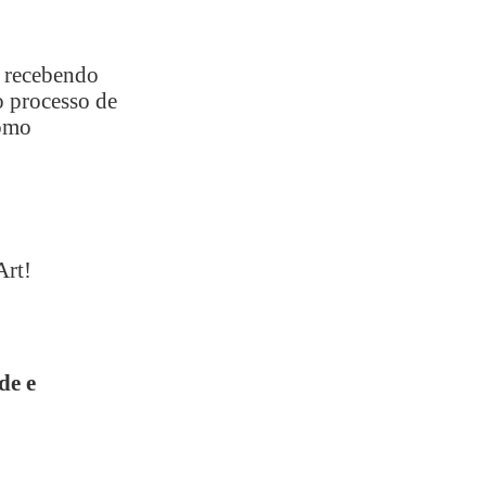
á recebendo
 processo de
como
Art!
de e