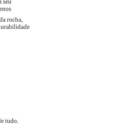
m seu
menos
da rocha,
durabilidade
de tudo.