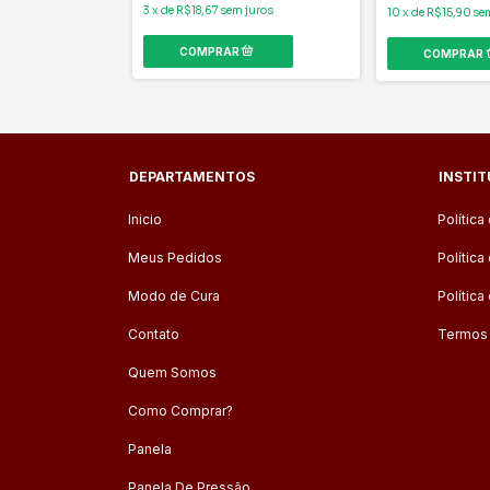
 juros
3
x
de
R$18,67
sem juros
10
x
de
R$15,90
se
DEPARTAMENTOS
INSTI
Inicio
Política
Meus Pedidos
Polític
Modo de Cura
Política
Contato
Termos
Quem Somos
Como Comprar?
Panela
Panela De Pressão