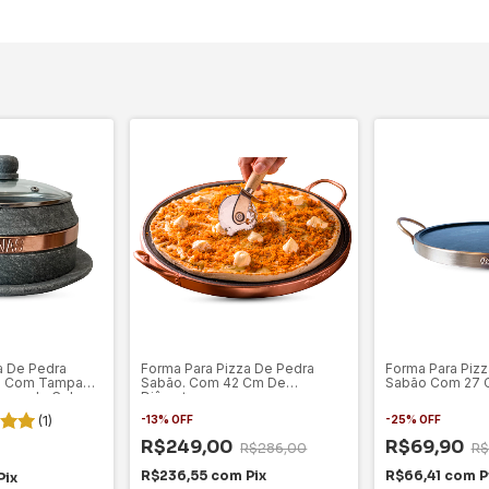
ra De Pedra
Forma Para Pizza De Pedra
Forma Para Pizz
 P Com Tampa
Sabão. Com 42 Cm De
Sabão Com 27 
torno de Cobre
Diâmetro
(1)
-
13
%
OFF
-
25
%
OFF
R$249,00
R$69,90
R$286,00
R$
R$236,55
com
Pix
R$66,41
com
P
Pix